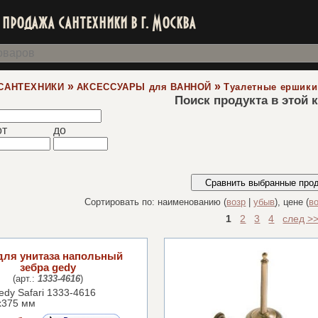
продажа сантехники в г. Москва
»
»
САНТЕХНИКИ
АКСЕССУАРЫ для ВАННОЙ
Туалетные ершики
Поиск продукта в этой 
от
до
Сортировать по: наименованию (
возр
|
убыв
), цене (
в
1
2
3
4
след >
для унитаза напольный
зебра gedy
(арт.:
1333-4616
)
dy Safari 1333-4616
x375 мм