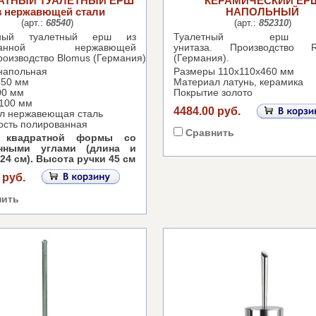
АТНЫЙ ТУАЛЕТНЫЙ ЕРШ
КЕРАМИЧЕСКИЙ ЕР
з нержавющей стали
НАПОЛЬНЫЙ
(арт.:
68540
)
(арт.:
852310
)
тный т
уалетный ерш
из
Туалетный ерш
ованной нержавющей
унитаза.
Производство R
роизводство
Blomus
(Германия).
(Германия).
напольная
Размеры 110х110х460 мм
450 мм
Материал латунь, керамика
00 мм
Покрытие золото
100 мм
4484.00 руб.
л нержавеющая сталь
ость полированная
Сравнить
 квадратной формы со
енными углами (длина и
24 см). Высота ручки 45 см
 руб.
нить