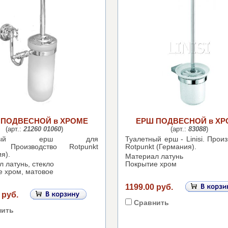
 ПОДВЕСНОЙ в ХРОМЕ
ЕРШ ПОДВЕСНОЙ в ХР
(арт.:
21260 01060
)
(арт.:
83088
)
летный ерш для
Туалетный ерш - Linisi.
Произ
за.
Производство Rotpunkt
Rotpunkt (Германия).
я).
Материал латунь
 латунь, стекло
Покрытие хром
е хром, матовое
1199.00 руб.
 руб.
Сравнить
нить