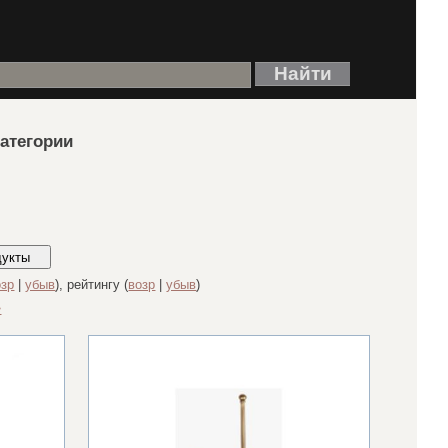
категории
озр
|
убыв
), рейтингу (
возр
|
убыв
)
>