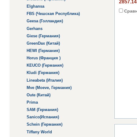
2857.14
Elghansa
Срав
FBS (Чешская Республика)
Geesa (Голландия)
Gerhans
Giese (Германия)
GreenDax (Китай)
HEWI (Германия)
Horus (Франция )
KEUCO (Германия)
Kludi (Германия)
Lineabeta (Италия)
Mve (Moeve, Германия)
Oute (Китай)
Prima
SAM (Германия)
Sanico(Испания)
Schein (Германия)
Tiffany World