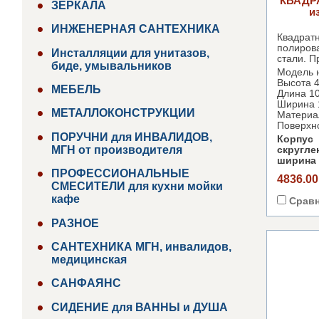
КВАДР
ЗЕРКАЛА
и
ИНЖЕНЕРНАЯ САНТЕХНИКА
Квадра
полир
Инсталляции для унитазов,
стали.
П
биде, умывальников
Модель 
Высота 
МЕБЕЛЬ
Длина 1
Ширина 
МЕТАЛЛОКОНСТРУКЦИИ
Материа
Поверхн
ПОРУЧНИ для ИНВАЛИДОВ,
Корпус
МГН от производителя
скругл
ширина 
ПРОФЕССИОНАЛЬНЫЕ
4836.00
СМЕСИТЕЛИ для кухни мойки
кафе
Срав
РАЗНОЕ
САНТЕХНИКА МГН, инвалидов,
медицинская
САНФАЯНС
СИДЕНИЕ для ВАННЫ и ДУША