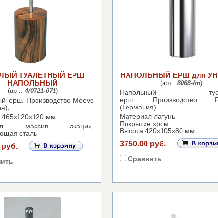
ГЛЫЙ ТУАЛЕТНЫЙ ЕРШ
НАПОЛЬНЫЙ ЕРШ для УН
НАПОЛЬНЫЙ
(арт.:
8068-fm
)
(арт.:
4/0721-071
)
Напольный туале
ерш.
Производство Ro
ый ерш.
Производство Moeve
(Германия).
я).
Материал латунь
 465х120х120 мм
Покрытие хром
иал массив акации,
Высота 420х105х80 мм
ющая сталь
3750.00 руб.
 руб.
Сравнить
нить