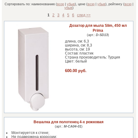
Сортировать по: наименованию (
возр
|
убыв
), цене (
возр
|
убыв
), рейтингу (
возр
|
убыв
)
1
2
3
4
5
6
след >>
Дозатор для мыла Slim, 450 мл
Prima
(арт.:
D-SD13
)
длина, см: 6,3
ширина, см: 8,3
высота, см: 19
Cостав: пластик
Страна производитель: Турция
Цвет: белый
600.00 руб.
Вешалка для полотенец 4-х рожковая
(арт.:
M-CA04-01
)
Монтируется к стене;
Не подвержена коррозии;