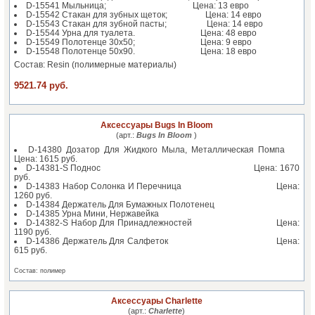
D-15541 Мыльница; Цена: 13 евро
D-15542 Стакан для зубных щеток; Цена: 14 евро
D-15543 Стакан для зубной пасты; Цена: 14 евро
D-15544 Урна для туалета. Цена: 48 евро
D-15549 Полотенце 30х50; Цена: 9 евро
D-15548 Полотенце 50х90. Цена: 18 евро
Состав: Resin (полимерные материалы)
9521.74 руб.
Аксессуары Bugs In Bloom
(арт.:
Bugs In Bloom
)
D-14380 Дозатор Для Жидкого Мыла, Металлическая Помпа
Цена: 1615 руб.
D-14381-S Поднос Цена: 1670
руб.
D-14383 Набор Солонка И Перечница Цена:
1260 руб.
D-14384 Держатель Для Бумажных Полотенец
D-14385
Урна Мини, Нержавейка
D-14382-S
Набор Для Принадлежностей Цена:
1190 руб.
D-14386
Держатель Для Салфеток Цена:
615 руб.
Состав: полимер
Аксессуары Charlette
(арт.:
Charlette
)