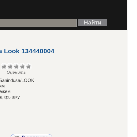
 Look 134440004
Оценить
 Sanindusa/LOOK
мм
пежем
од крышку